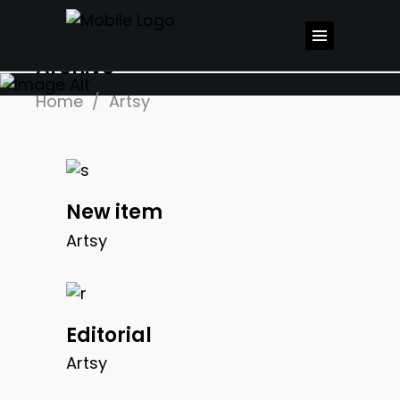
Archive
Home
/
Artsy
New item
Artsy
Editorial
Artsy