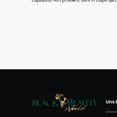
cupidatat non proident, sunt in culpa qui 
Uns 