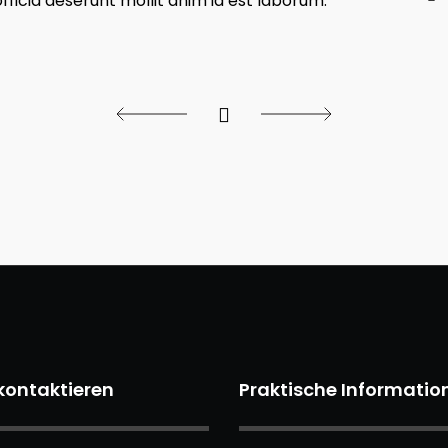
officia deserunt mollit anim id est laborum.
kontaktieren
Praktische Informatio