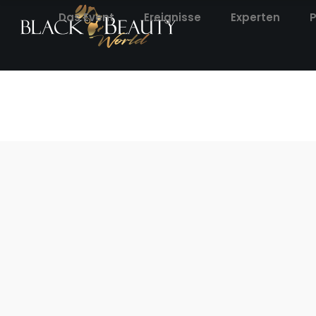
Das Event
Ereignisse
Experten
Das Event
Ereignisse
Experten
Pr