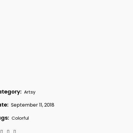
tegory:
Artsy
te:
September 11, 2018
gs:
Colorful