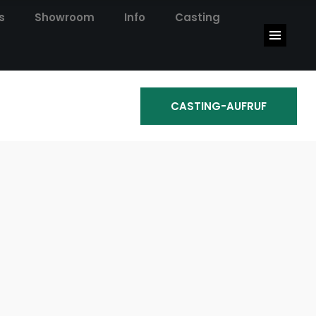
s
Showroom
Info
Casting
Showroom
Info
Casting
CASTING-AUFRUF