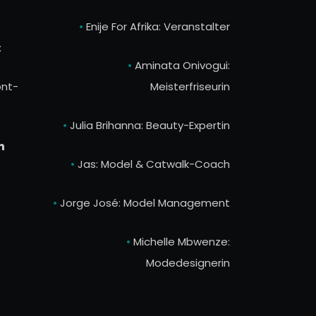
•
Enije For Afrika: Veranstalter
:
•
Aminata Onivogui:
nt-
Meisterfriseurin
•
Julia Brihanna: Beauty-Expertin
n
•
Jas: Model & Catwalk-Coach
•
Jorge José: Model Management
•
Michelle Mbwenze:
Modedesignerin