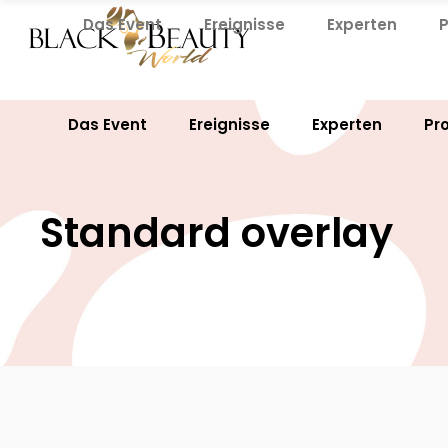
Das Event
Ereignisse
Experten
Das Event
Ereignisse
Experten
Pr
Standard overlay