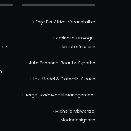
•
Enije For Afrika: Veranstalter
:
•
Aminata Onivogui:
nt-
Meisterfriseurin
•
Julia Brihanna: Beauty-Expertin
n
•
Jas: Model & Catwalk-Coach
•
Jorge José: Model Management
•
Michelle Mbwenze:
Modedesignerin