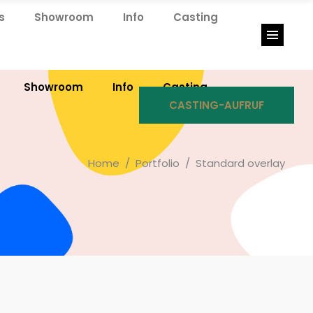
s
Showroom
Info
Casting
Showroom
Info
Casting
CASTING-AUFRUF
Home
/
Portfolio
/
Standard overlay