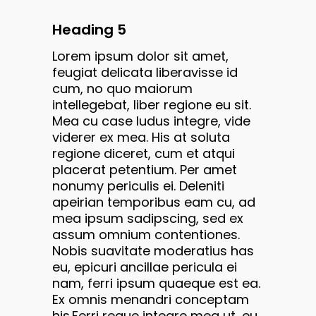
Heading 5
Lorem ipsum dolor sit amet,
feugiat delicata liberavisse id
cum, no quo maiorum
intellegebat, liber regione eu sit.
Mea cu case ludus integre, vide
viderer ex mea. His at soluta
regione diceret, cum et atqui
placerat petentium. Per amet
nonumy periculis ei. Deleniti
apeirian temporibus eam cu, ad
mea ipsum sadipscing, sed ex
assum omnium contentiones.
Nobis suavitate moderatius has
eu, epicuri ancillae pericula ei
nam, ferri ipsum quaeque est ea.
Ex omnis menandri conceptam
his.Ferri reque integre mea ut, eu