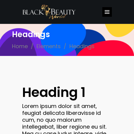
Headings
Home
/
Elements
/
Headings
Heading 1
Lorem ipsum dolor sit amet,
feugiat delicata liberavisse id
cum, no quo maiorum
intellegebat, liber regione eu sit.
Mea cu case ludus integre, vide